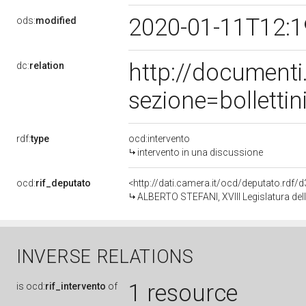
2020-01-11T12:
ods:
modified
http://document
dc:
relation
sezione=bollett
rdf:
type
ocd:intervento
intervento in una discussione
ocd:
rif_deputato
<http://dati.camera.it/ocd/deputato.rdf
ALBERTO STEFANI, XVIII Legislatura del
INVERSE RELATIONS
1 resource
is
ocd:
rif_intervento
of