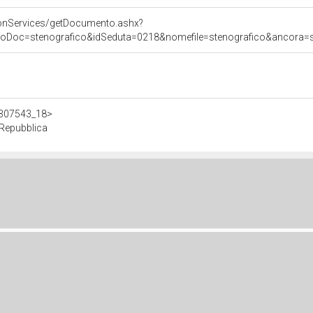
onServices/getDocumento.ashx?
poDoc=stenografico&idSeduta=0218&nomefile=stenografico&ancora=se
/d307543_18>
a Repubblica