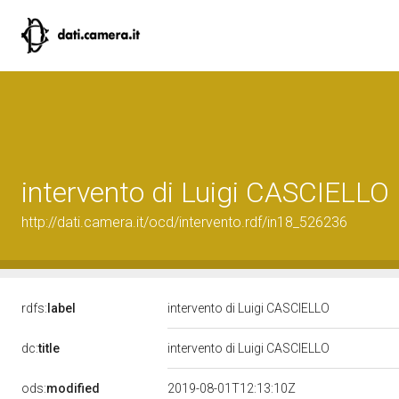
intervento di Luigi CASCIELLO
http://dati.camera.it/ocd/intervento.rdf/in18_526236
rdfs:
label
intervento di Luigi CASCIELLO
dc:
title
intervento di Luigi CASCIELLO
ods:
modified
2019-08-01T12:13:10Z