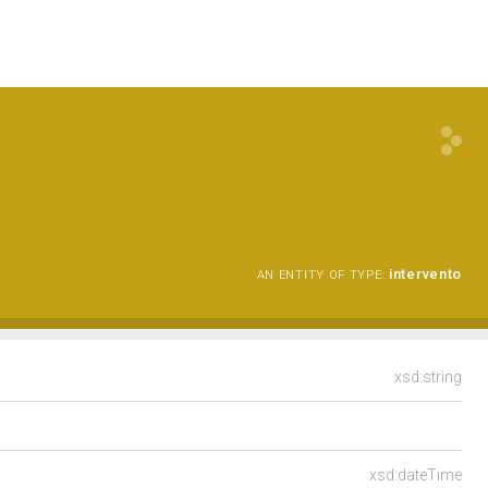
intervento
AN ENTITY OF TYPE:
xsd:string
xsd:dateTime