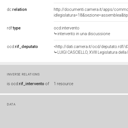
dc:
relation
http://documenti.camera.it/apps/comm
idlegislatura=18&sezione=assemblea&ti
rdf:
type
ocd:intervento
intervento in una discussione
ocd:
rif_deputato
<http://dati.camera.it/ocd/deputato.rdf
LUIGI CASCIELLO, XVIII Legislatura dell
INVERSE RELATIONS
is
ocd:
rif_intervento
of
1 resource
DATA