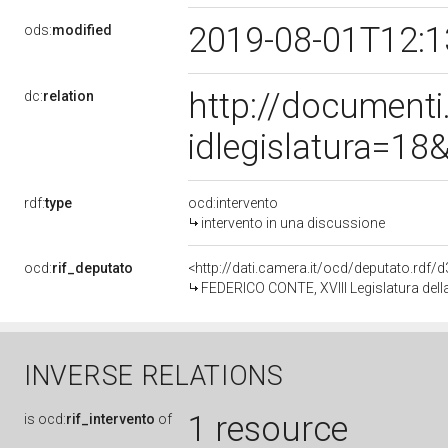
2019-08-01T12:
ods:
modified
http://document
dc:
relation
idlegislatura=1
rdf:
type
ocd:intervento
intervento in una discussione
ocd:
rif_deputato
<http://dati.camera.it/ocd/deputato.rdf
FEDERICO CONTE, XVIII Legislatura dell
INVERSE RELATIONS
1 resource
is
ocd:
rif_intervento
of