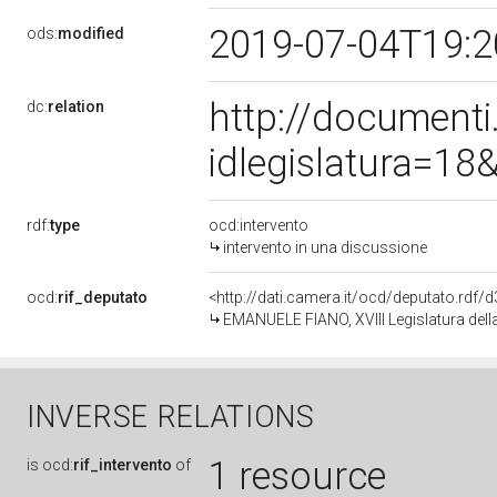
2019-07-04T19:
ods:
modified
http://document
dc:
relation
idlegislatura=1
rdf:
type
ocd:intervento
intervento in una discussione
ocd:
rif_deputato
<http://dati.camera.it/ocd/deputato.rdf
EMANUELE FIANO, XVIII Legislatura dell
INVERSE RELATIONS
1 resource
is
ocd:
rif_intervento
of