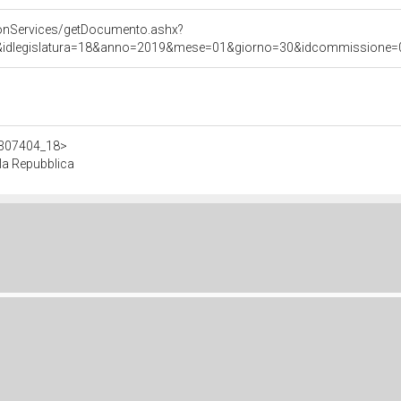
onServices/getDocumento.ashx?
&idlegislatura=18&anno=2019&mese=01&giorno=30&idcommissione=02&p
/d307404_18>
lla Repubblica