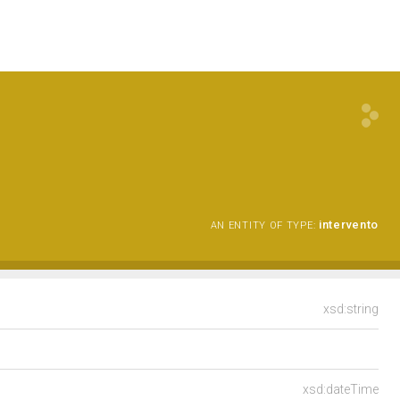
intervento
AN ENTITY OF TYPE:
xsd:string
xsd:dateTime