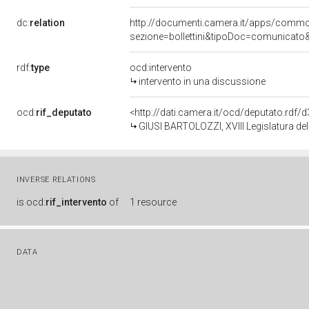
dc:
relation
http://documenti.camera.it/apps/comm
sezione=bollettini&tipoDoc=comunicato
rdf:
type
ocd:intervento
intervento in una discussione
ocd:
rif_deputato
<http://dati.camera.it/ocd/deputato.rdf
GIUSI BARTOLOZZI, XVIII Legislatura de
INVERSE RELATIONS
is
ocd:
rif_intervento
of
1 resource
DATA