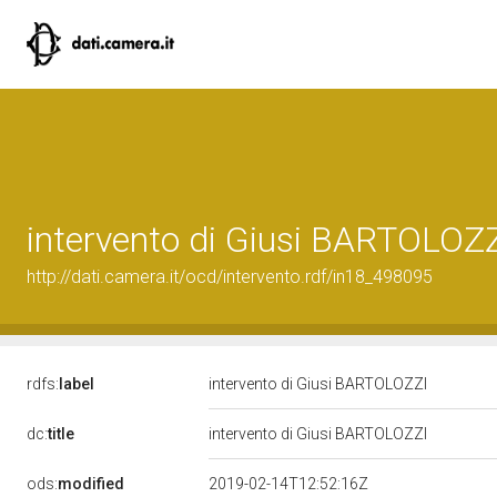
intervento di Giusi BARTOLOZ
http://dati.camera.it/ocd/intervento.rdf/in18_498095
rdfs:
label
intervento di Giusi BARTOLOZZI
dc:
title
intervento di Giusi BARTOLOZZI
ods:
modified
2019-02-14T12:52:16Z