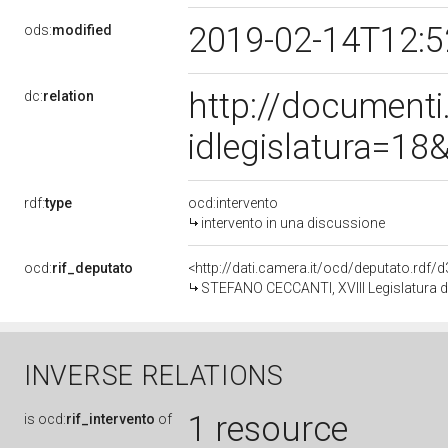
2019-02-14T12:
ods:
modified
http://document
dc:
relation
idlegislatura=1
rdf:
type
ocd:intervento
intervento in una discussione
ocd:
rif_deputato
<http://dati.camera.it/ocd/deputato.rdf
STEFANO CECCANTI, XVIII Legislatura d
INVERSE RELATIONS
1 resource
is
ocd:
rif_intervento
of