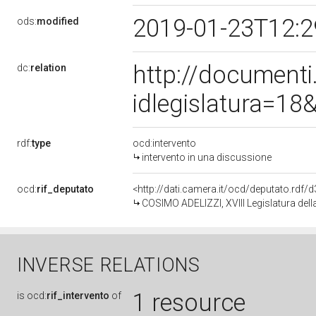
2019-01-23T12:
ods:
modified
http://document
dc:
relation
idlegislatura=1
rdf:
type
ocd:intervento
intervento in una discussione
ocd:
rif_deputato
<http://dati.camera.it/ocd/deputato.rdf
COSIMO ADELIZZI, XVIII Legislatura dell
INVERSE RELATIONS
1 resource
is
ocd:
rif_intervento
of