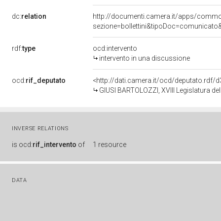
dc:
relation
http://documenti.camera.it/apps/comm
sezione=bollettini&tipoDoc=comunicato
rdf:
type
ocd:intervento
intervento in una discussione
ocd:
rif_deputato
<http://dati.camera.it/ocd/deputato.rdf
GIUSI BARTOLOZZI, XVIII Legislatura de
INVERSE RELATIONS
is
ocd:
rif_intervento
of
1 resource
DATA