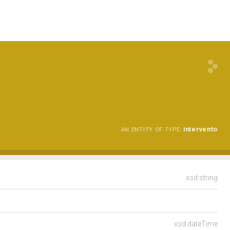
intervento
AN ENTITY OF TYPE:
xsd:string
xsd:dateTime