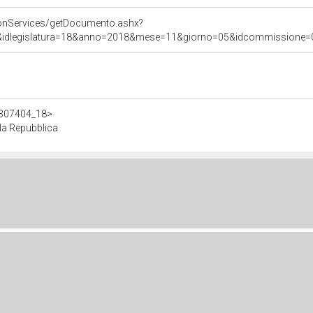
onServices/getDocumento.ashx?
&idlegislatura=18&anno=2018&mese=11&giorno=05&idcommissione=010
/d307404_18>
lla Repubblica