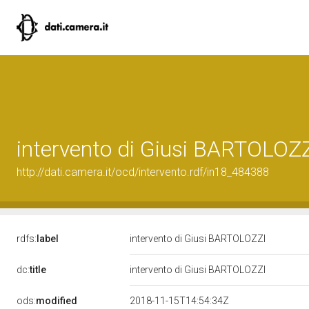
intervento di Giusi BARTOLOZ
http://dati.camera.it/ocd/intervento.rdf/in18_484388
rdfs:
label
intervento di Giusi BARTOLOZZI
dc:
title
intervento di Giusi BARTOLOZZI
ods:
modified
2018-11-15T14:54:34Z