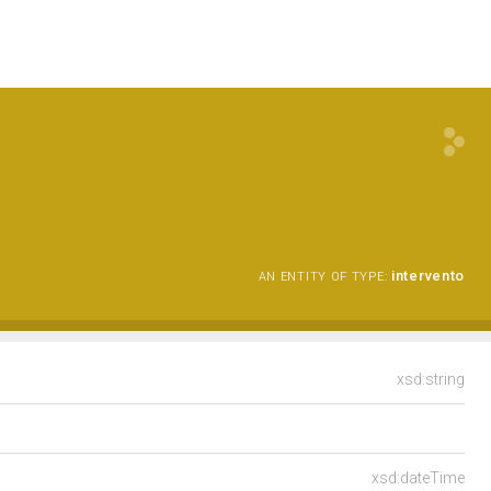
intervento
AN ENTITY OF TYPE:
xsd:string
xsd:dateTime