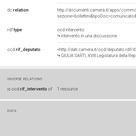
dc:
relation
http://documenti.camera.it/apps/comm
sezione=bollettini&tipoDoc=comunicato
rdf:
type
ocd:intervento
intervento in una discussione
ocd:
rif_deputato
<http://dati.camera.it/ocd/deputato.rdf
GIULIA SARTI, XVIII Legislatura della Re
INVERSE RELATIONS
is
ocd:
rif_intervento
of
1 resource
DATA