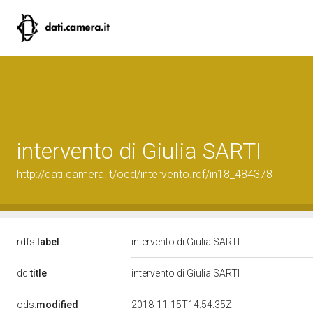
intervento di Giulia SARTI
http://dati.camera.it/ocd/intervento.rdf/in18_484378
rdfs:
label
intervento di Giulia SARTI
dc:
title
intervento di Giulia SARTI
ods:
modified
2018-11-15T14:54:35Z