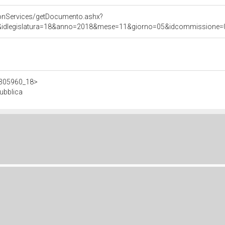
onServices/getDocumento.ashx?
&idlegislatura=18&anno=2018&mese=11&giorno=05&idcommissione=010
/d305960_18>
pubblica