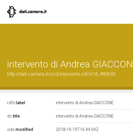
intervento di Andrea GIACCO
http://dati.camera.it/ocd/intervento.rdf/in18_480695
rdfs:
label
intervento di Andrea GIACCONE
dc:
title
intervento di Andrea GIACCONE
ods:
modified
2018-10-19T16:44:04Z