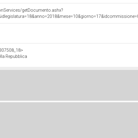
onServices/getDocumento.ashx?
&idlegislatura=18&anno=2018&mese=10&giorno=17&idcommissione=011
/d307508_18>
lla Repubblica