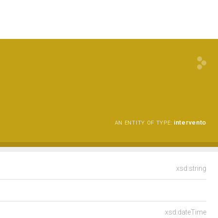
intervento
AN ENTITY OF TYPE:
xsd:string
xsd:dateTime