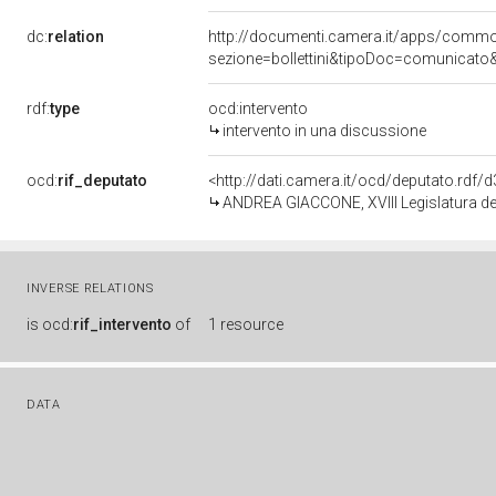
dc:
relation
http://documenti.camera.it/apps/comm
sezione=bollettini&tipoDoc=comunicato
rdf:
type
ocd:intervento
intervento in una discussione
ocd:
rif_deputato
<http://dati.camera.it/ocd/deputato.rdf
ANDREA GIACCONE, XVIII Legislatura de
INVERSE RELATIONS
is
ocd:
rif_intervento
of
1 resource
DATA