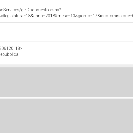
onServices/getDocumento.ashx?
&idlegislatura=18&anno=2018&mese=10&giorno=17&idcommissione=011
/d306120_18>
 Repubblica