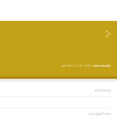
intervento
AN ENTITY OF TYPE:
xsd:string
xsd:dateTime