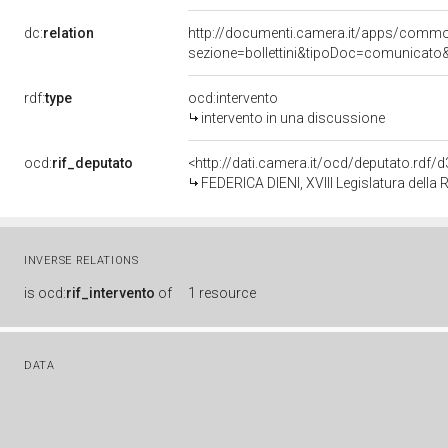
dc:
relation
http://documenti.camera.it/apps/comm
sezione=bollettini&tipoDoc=comunicato
rdf:
type
ocd:intervento
intervento in una discussione
ocd:
rif_deputato
<http://dati.camera.it/ocd/deputato.rdf
FEDERICA DIENI, XVIII Legislatura della
INVERSE RELATIONS
is
ocd:
rif_intervento
of
1 resource
DATA