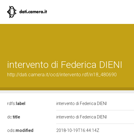
intervento di Federica DIENI
http://dati.camera.it/ocd/intervento.rdf/in18_480690
rdfs:
label
intervento di Federica DIENI
dc:
title
intervento di Federica DIENI
ods:
modified
2018-10-19T16:44:14Z