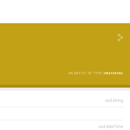
intervento
AN ENTITY OF TYPE:
xsd:string
xsd:dateTime