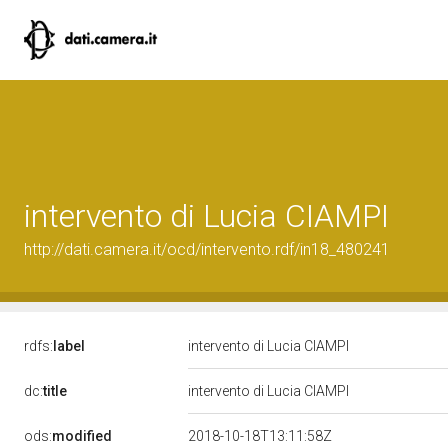
intervento di Lucia CIAMPI
http://dati.camera.it/ocd/intervento.rdf/in18_480241
rdfs:
label
intervento di Lucia CIAMPI
dc:
title
intervento di Lucia CIAMPI
ods:
modified
2018-10-18T13:11:58Z