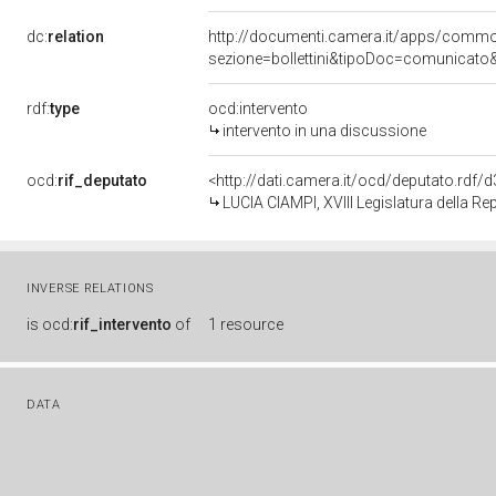
dc:
relation
http://documenti.camera.it/apps/comm
sezione=bollettini&tipoDoc=comunicato
rdf:
type
ocd:intervento
intervento in una discussione
ocd:
rif_deputato
<http://dati.camera.it/ocd/deputato.rdf
LUCIA CIAMPI, XVIII Legislatura della Re
INVERSE RELATIONS
is
ocd:
rif_intervento
of
1 resource
DATA