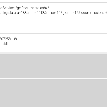
onServices/getDocumento.ashx?
&idlegislatura=18&anno=2018&mese=10&giorno=16&idcommissione=07&p
/d307258_18>
pubblica