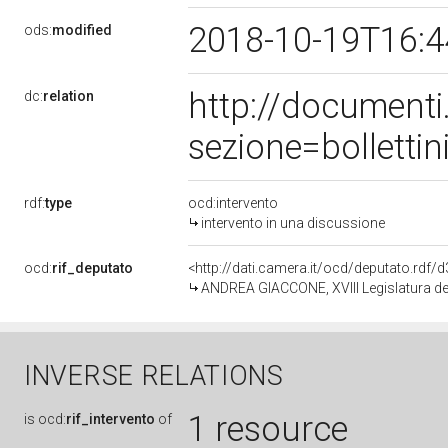
2018-10-19T16:
ods:
modified
http://document
dc:
relation
sezione=bollett
rdf:
type
ocd:intervento
intervento in una discussione
ocd:
rif_deputato
<http://dati.camera.it/ocd/deputato.rdf
ANDREA GIACCONE, XVIII Legislatura de
INVERSE RELATIONS
1 resource
is
ocd:
rif_intervento
of