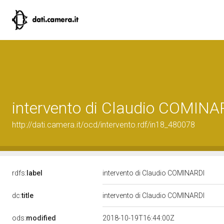
intervento di Claudio COMINA
http://dati.camera.it/ocd/intervento.rdf/in18_480078
rdfs:
label
intervento di Claudio COMINARDI
dc:
title
intervento di Claudio COMINARDI
ods:
modified
2018-10-19T16:44:00Z