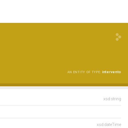
intervento
AN ENTITY OF TYPE:
xsd:string
xsd:dateTime