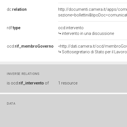
dc:
relation
http://documenti.camera.it/apps/c
sezione=bollettini&tipoDoc=comunic
rdf:
type
ocd:intervento
intervento in una discussione
ocd:
rif_membroGoverno
<http://dati.camera.it/ocd/membro
Sottosegretario di Stato per il Lavoro
INVERSE RELATIONS
is
ocd:
rif_intervento
of
1 resource
DATA