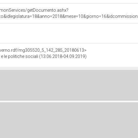
ommonServices/getDocumento.ashx?
ato&idlegislatura=18&anno=2018&mese=10&giorno=16&idcommissione=0
Governo.rdf/mg305520_5_142_285_20180613>
 e le politiche sociali (13.06.2018-04.09.2019)