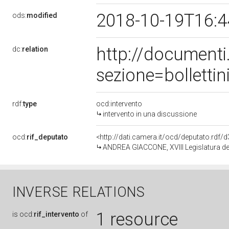
2018-10-19T16:
ods:
modified
http://document
dc:
relation
sezione=bollett
rdf:
type
ocd:intervento
intervento in una discussione
ocd:
rif_deputato
<http://dati.camera.it/ocd/deputato.rdf
ANDREA GIACCONE, XVIII Legislatura de
INVERSE RELATIONS
1 resource
is
ocd:
rif_intervento
of