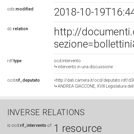
2018-10-19T16:4
ods:
modified
http://document
dc:
relation
sezione=bollett
rdf:
type
ocd:intervento
intervento in una discussione
ocd:
rif_deputato
<http://dati.camera.it/ocd/deputato.rdf/
ANDREA GIACCONE, XVIII Legislatura del
INVERSE RELATIONS
1 resource
is
ocd:
rif_intervento
of