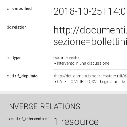
2018-10-25T14:
ods:
modified
http://document
dc:
relation
sezione=bollett
rdf:
type
ocd:intervento
intervento in una discussione
ocd:
rif_deputato
<http://dati.camera.it/ocd/deputato.rdf
CATELLO VITIELLO, XVIII Legislatura del
INVERSE RELATIONS
1 resource
is
ocd:
rif_intervento
of