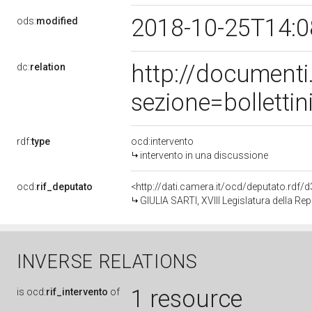
2018-10-25T14:
ods:
modified
http://document
dc:
relation
sezione=bollett
rdf:
type
ocd:intervento
intervento in una discussione
ocd:
rif_deputato
<http://dati.camera.it/ocd/deputato.rdf
GIULIA SARTI, XVIII Legislatura della Re
INVERSE RELATIONS
1 resource
is
ocd:
rif_intervento
of