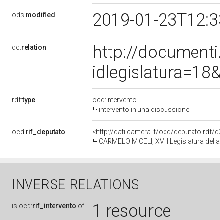
2019-01-23T12:
ods:
modified
http://document
dc:
relation
idlegislatura=1
rdf:
type
ocd:intervento
intervento in una discussione
ocd:
rif_deputato
<http://dati.camera.it/ocd/deputato.rdf
CARMELO MICELI, XVIII Legislatura dell
INVERSE RELATIONS
1 resource
is
ocd:
rif_intervento
of