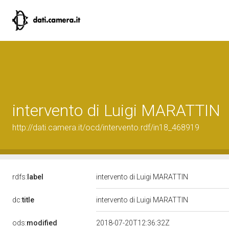
intervento di Luigi MARATTIN
http://dati.camera.it/ocd/intervento.rdf/in18_468919
rdfs:
label
intervento di Luigi MARATTIN
dc:
title
intervento di Luigi MARATTIN
ods:
modified
2018-07-20T12:36:32Z