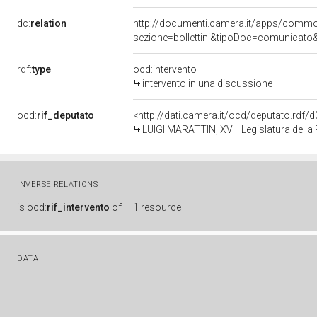
dc:
relation
http://documenti.camera.it/apps/comm
sezione=bollettini&tipoDoc=comunicato
rdf:
type
ocd:intervento
intervento in una discussione
ocd:
rif_deputato
<http://dati.camera.it/ocd/deputato.rdf
LUIGI MARATTIN, XVIII Legislatura della
INVERSE RELATIONS
is
ocd:
rif_intervento
of
1 resource
DATA