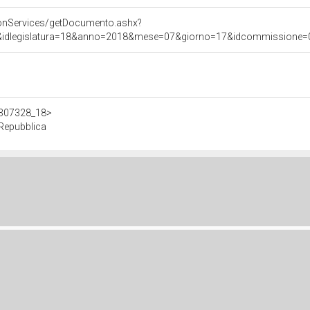
onServices/getDocumento.ashx?
&idlegislatura=18&anno=2018&mese=07&giorno=17&idcommissione=05&p
/d307328_18>
 Repubblica