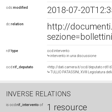
2018-07-20T12:
ods:
modified
http://document
dc:
relation
sezione=bollett
rdf:
type
ocd:intervento
intervento in una discussione
ocd:
rif_deputato
<http://dati.camera.it/ocd/deputato.rdf
TULLIO PATASSINI, XVIII Legislatura del
INVERSE RELATIONS
1 resource
is
ocd:
rif_intervento
of