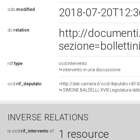
2018-07-20T12:
ods:
modified
http://document
dc:
relation
sezione=bollett
rdf:
type
ocd:intervento
intervento in una discussione
ocd:
rif_deputato
<http://dati.camera.it/ocd/deputato.rdf
SIMONE BALDELLI, XVIII Legislatura del
INVERSE RELATIONS
1 resource
is
ocd:
rif_intervento
of