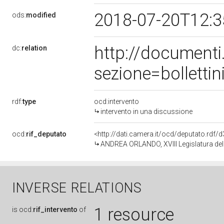
2018-07-20T12:
ods:
modified
http://document
dc:
relation
sezione=bollett
rdf:
type
ocd:intervento
intervento in una discussione
ocd:
rif_deputato
<http://dati.camera.it/ocd/deputato.rdf
ANDREA ORLANDO, XVIII Legislatura del
INVERSE RELATIONS
1 resource
is
ocd:
rif_intervento
of