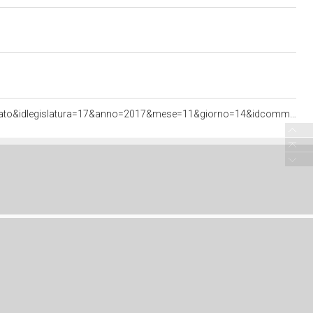
<http://documenti.camera.it/apps/commonServices/getDocumento.ashx?sezione=bollettini&tipoDoc=comunicato&idlegislatura=17&anno=2017&mese=11&giorno=14&idcommissione=05&pagina=data.20171114.com05.bollettino.sede00010.tit00050.int00010&ancora=data.20171114.com05.bollettino.sede00010.tit00050.int00010#data.20171114.com05.bollettino.sede00010.tit00050.int00010>