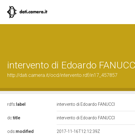
intervento di Edoardo FANUCC
http://dati.camera.it/ocd/intervento.rdf/in17_457857
rdfs:
label
intervento di Edoardo FANUCCI
dc:
title
intervento di Edoardo FANUCCI
ods:
modified
2017-11-16T12:12:39Z