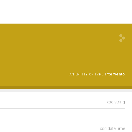
intervento
AN ENTITY OF TYPE:
xsd:string
xsd:dateTime