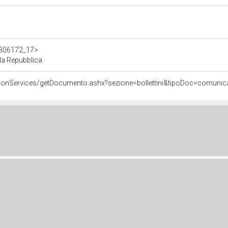
/d306172_17>
la Repubblica