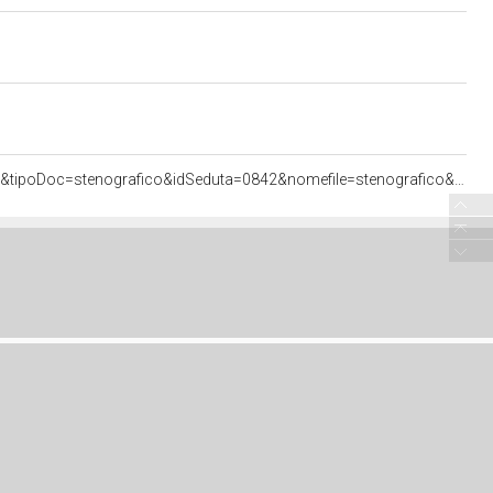
<http://documenti.camera.it/apps/commonServices/getDocumento.ashx?idlegislatura=17&sezione=assemblea&tipoDoc=stenografico&idSeduta=0842&nomefile=stenografico&ancora=sed0842.stenografico.tit00080.sub00010.int00280#sed0842.stenografico.tit00080.sub00010.int00280>