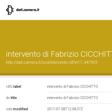
intervento di Fabrizio CICCHI
http://dati.camera.it/ocd/intervento.rdf/in17_447903
rdfs:
label
intervento di Fabrizio CICCHITTO
dc:
title
intervento di Fabrizio CICCHITTO
ods:
modified
2017-07-28T12:08:37Z