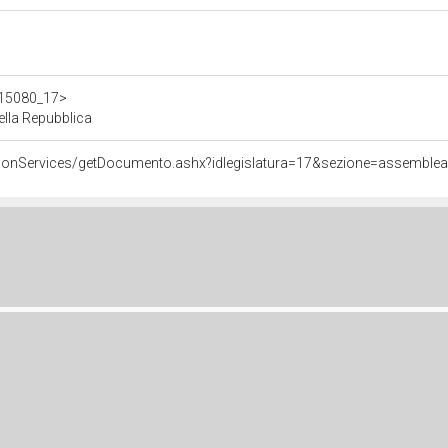
/d15080_17>
ella Repubblica