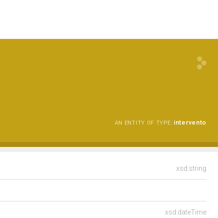
intervento
AN ENTITY OF TYPE:
xsd:string
xsd:dateTime