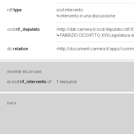
rdf:
type
ocd:intervento
intervento in una discussione
ocd:
rif_deputato
<http://dati.camera.it/ocd/deputato.rdf
FABRIZIO CICCHITTO, XVII Legislatura d
dc:
relation
INVERSE RELATIONS
is
ocd:
rif_intervento
of
1 resource
DATA