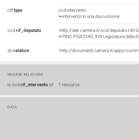
rdf:
type
ocd:intervento
intervento in una discussione
ocd:
rif_deputato
<http://dati.camera.it/ocd/deputato.rdf
PINO PISICCHIO, XVII Legislatura della 
dc:
relation
INVERSE RELATIONS
is
ocd:
rif_intervento
of
1 resource
DATA