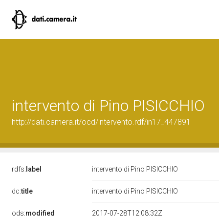
intervento di Pino PISICCHIO
http://dati.camera.it/ocd/intervento.rdf/in17_447891
rdfs:
label
intervento di Pino PISICCHIO
dc:
title
intervento di Pino PISICCHIO
ods:
modified
2017-07-28T12:08:32Z