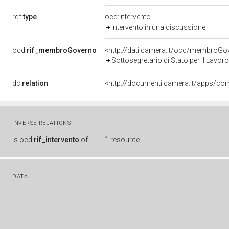
rdf:
type
ocd:intervento
intervento in una discussione
ocd:
rif_membroGoverno
<http://dati.camera.it/ocd/membro
Sottosegretario di Stato per il Lavoro
dc:
relation
INVERSE RELATIONS
is
ocd:
rif_intervento
of
1 resource
DATA