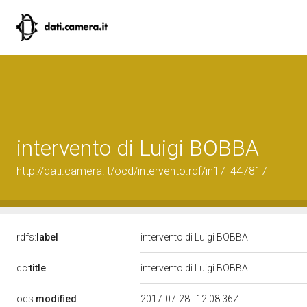
intervento di Luigi BOBBA
http://dati.camera.it/ocd/intervento.rdf/in17_447817
rdfs:
label
intervento di Luigi BOBBA
dc:
title
intervento di Luigi BOBBA
ods:
modified
2017-07-28T12:08:36Z