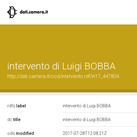
intervento di Luigi BOBBA
http://dati.camera.it/ocd/intervento.rdf/in17_447804
rdfs:
label
intervento di Luigi BOBBA
dc:
title
intervento di Luigi BOBBA
ods:
modified
2017-07-28T12:08:21Z