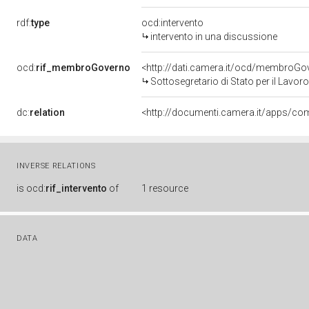
rdf:
type
ocd:intervento
intervento in una discussione
ocd:
rif_membroGoverno
<http://dati.camera.it/ocd/membro
Sottosegretario di Stato per il Lavoro
dc:
relation
INVERSE RELATIONS
is
ocd:
rif_intervento
of
1 resource
DATA