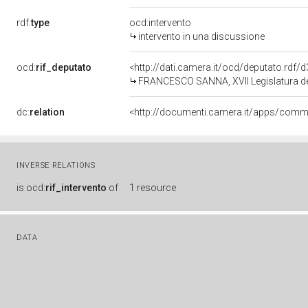
rdf:
type
ocd:intervento
intervento in una discussione
ocd:
rif_deputato
<http://dati.camera.it/ocd/deputato.rdf
FRANCESCO SANNA, XVII Legislatura de
dc:
relation
INVERSE RELATIONS
is
ocd:
rif_intervento
of
1 resource
DATA