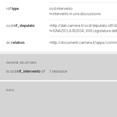
rdf:
type
ocd:intervento
intervento in una discussione
ocd:
rif_deputato
<http://dati.camera.it/ocd/deputato.rdf
IGNAZIO LA RUSSA, XVII Legislatura del
dc:
relation
INVERSE RELATIONS
is
ocd:
rif_intervento
of
1 resource
DATA