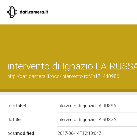
intervento di Ignazio LA RUSS
http://dati.camera.it/ocd/intervento.rdf/in17_440986
rdfs:
label
intervento di Ignazio LA RUSSA
dc:
title
intervento di Ignazio LA RUSSA
ods:
modified
2017-06-14T12:10:04Z