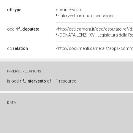
rdf:
type
ocd:intervento
intervento in una discussione
ocd:
rif_deputato
<http://dati.camera.it/ocd/deputato.rdf
DONATA LENZI, XVII Legislatura della R
dc:
relation
INVERSE RELATIONS
is
ocd:
rif_intervento
of
1 resource
DATA