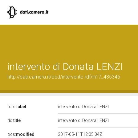
intervento di Donata LENZI
http://dati.camera.it/ocd/intervento.rdf/in17_435346
rdfs:
label
intervento di Donata LENZI
dc:
title
intervento di Donata LENZI
ods:
modified
2017-05-11T12:05:04Z