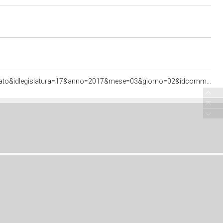
<http://documenti.camera.it/apps/commonServices/getDocumento.ashx?sezione=bollettini&tipoDoc=comunicato&idlegislatura=17&anno=2017&mese=03&giorno=02&idcommissione=01&pagina=data.20170302.com01.bollettino.sede00040.tit00010.int00030&ancora=data.20170302.com01.bollettino.sede00040.tit00010.int00030#data.20170302.com01.bollettino.sede00040.tit00010.int00030>