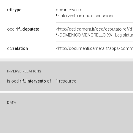
rdf:
type
ocd:intervento
intervento in una discussione
ocd:
rif_deputato
<http://dati.camera.it/ocd/deputato.rdf
DOMENICO MENORELLO, XVII Legislatura
dc:
relation
INVERSE RELATIONS
is
ocd:
rif_intervento
of
1 resource
DATA