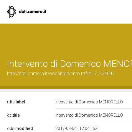
intervento di Domenico MEN
http://dati.camera.it/ocd/intervento.rdf/in17_424047
rdfs:
label
intervento di Domenico MENORELLO
dc:
title
intervento di Domenico MENORELLO
ods:
modified
2017-03-04T12:04:15Z