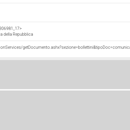
/d306981_17>
 della Repubblica