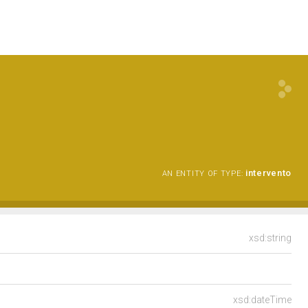
intervento
AN ENTITY OF TYPE:
xsd:string
xsd:dateTime