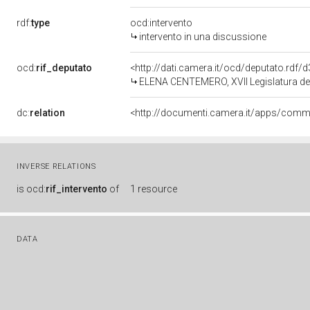
rdf:
type
ocd:intervento
intervento in una discussione
ocd:
rif_deputato
<http://dati.camera.it/ocd/deputato.rdf
ELENA CENTEMERO, XVII Legislatura de
dc:
relation
INVERSE RELATIONS
is
ocd:
rif_intervento
of
1 resource
DATA