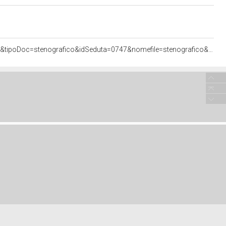
<http://documenti.camera.it/apps/commonServices/getDocumento.ashx?idlegislatura=17&sezione=assemblea&tipoDoc=stenografico&idSeduta=0747&nomefile=stenografico&ancora=sed0747.stenografico.tit00030.sub00010.int01690#sed0747.stenografico.tit00030.sub00010.int01690>