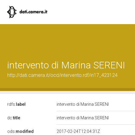
intervento di Marina SERENI
http://dati.camera.it/ocd/intervento.rdf/in17_423124
rdfs:
label
intervento di Marina SERENI
dc:
title
intervento di Marina SERENI
ods:
modified
2017-02-24T12:04:31Z