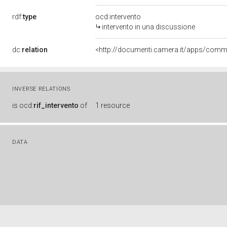
rdf:
type
ocd:intervento
intervento in una discussione
dc:
relation
INVERSE RELATIONS
is
ocd:
rif_intervento
of
1 resource
DATA