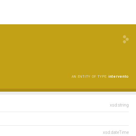
intervento
AN ENTITY OF TYPE:
xsd:string
xsd:dateTime