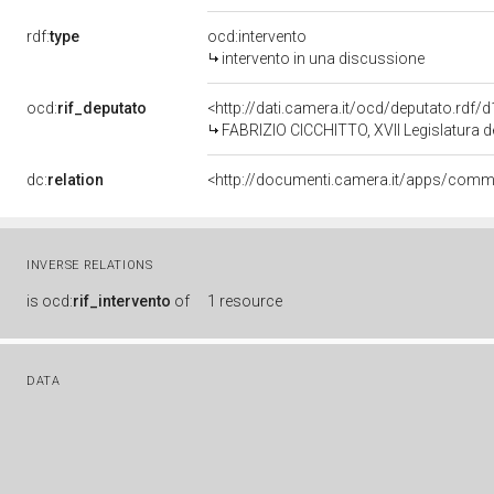
rdf:
type
ocd:intervento
intervento in una discussione
ocd:
rif_deputato
<http://dati.camera.it/ocd/deputato.rdf
FABRIZIO CICCHITTO, XVII Legislatura d
dc:
relation
INVERSE RELATIONS
is
ocd:
rif_intervento
of
1 resource
DATA