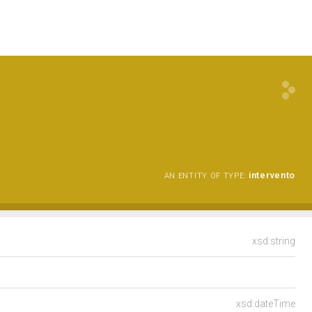
intervento
AN ENTITY OF TYPE:
xsd:string
xsd:dateTime