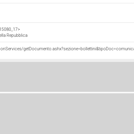
/d15080_17>
ella Repubblica