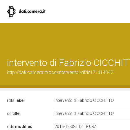
intervento di Fabrizio CICCHI
http://dati.camera.it/ocd/intervento.rdf/in17_414842
rdfs:
label
intervento di Fabrizio CICCHITTO
dc:
title
intervento di Fabrizio CICCHITTO
ods:
modified
2016-12-08T12:18:08Z