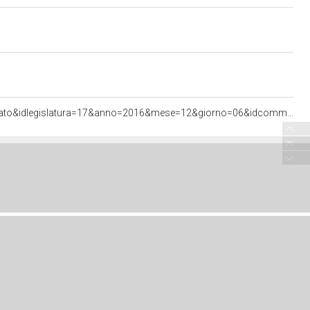
<http://documenti.camera.it/apps/commonServices/getDocumento.ashx?sezione=bollettini&tipoDoc=comunicato&idlegislatura=17&anno=2016&mese=12&giorno=06&idcommissione=03&pagina=data.20161206.com03.bollettino.sede00090.tit00010.int00250&ancora=data.20161206.com03.bollettino.sede00090.tit00010.int00250#data.20161206.com03.bollettino.sede00090.tit00010.int00250>