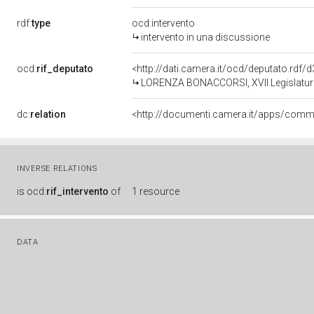
rdf:
type
ocd:intervento
intervento in una discussione
ocd:
rif_deputato
<http://dati.camera.it/ocd/deputato.rdf
LORENZA BONACCORSI, XVII Legislatura
dc:
relation
INVERSE RELATIONS
is
ocd:
rif_intervento
of
1 resource
DATA