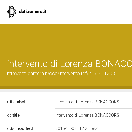
intervento di Lorenza BONAC
http://dati.camera.it/ocd/intervento.rdf/in17_411303
rdfs:
label
intervento di Lorenza BONACCORSI
dc:
title
intervento di Lorenza BONACCORSI
ods:
modified
2016-11-03T12:26:58Z