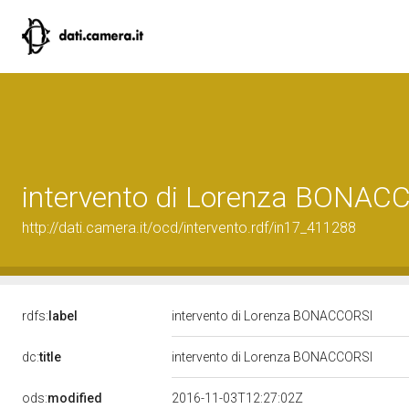
intervento di Lorenza BONAC
http://dati.camera.it/ocd/intervento.rdf/in17_411288
rdfs:
label
intervento di Lorenza BONACCORSI
dc:
title
intervento di Lorenza BONACCORSI
ods:
modified
2016-11-03T12:27:02Z