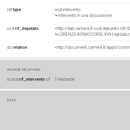
rdf:
type
ocd:intervento
intervento in una discussione
ocd:
rif_deputato
<http://dati.camera.it/ocd/deputato.rdf
LORENZA BONACCORSI, XVII Legislatura
dc:
relation
INVERSE RELATIONS
is
ocd:
rif_intervento
of
1 resource
DATA