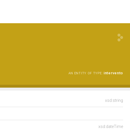
intervento
AN ENTITY OF TYPE:
xsd:string
xsd:dateTime