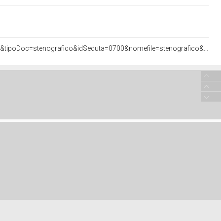
<http://documenti.camera.it/apps/commonServices/getDocumento.ashx?idlegislatura=17&sezione=assemblea&tipoDoc=stenografico&idSeduta=0700&nomefile=stenografico&ancora=sed0700.stenografico.tit00090.sub00010.int00010#sed0700.stenografico.tit00090.sub00010.int00010>