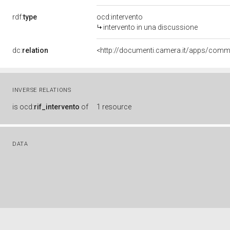
rdf:
type
ocd:intervento
intervento in una discussione
dc:
relation
INVERSE RELATIONS
is
ocd:
rif_intervento
of
1 resource
DATA