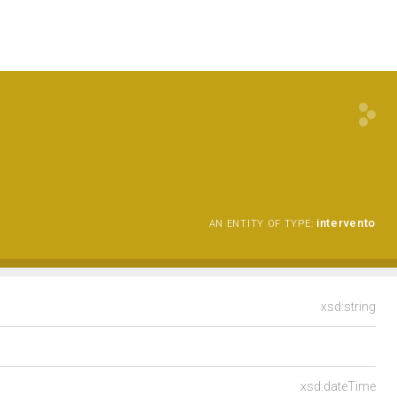
intervento
AN ENTITY OF TYPE:
xsd:string
xsd:dateTime