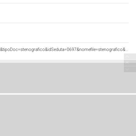
<http://documenti.camera.it/apps/commonServices/getDocumento.ashx?idlegislatura=17&sezione=assemblea&tipoDoc=stenografico&idSeduta=0697&nomefile=stenografico&ancora=sed0697.stenografico.tit00050.sub00010.int01100#sed0697.stenografico.tit00050.sub00010.int01100>