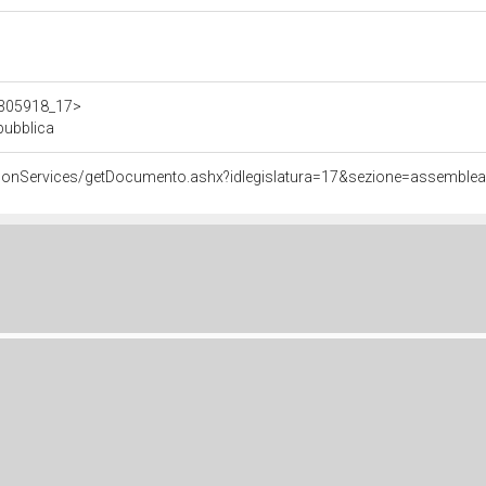
/d305918_17>
epubblica