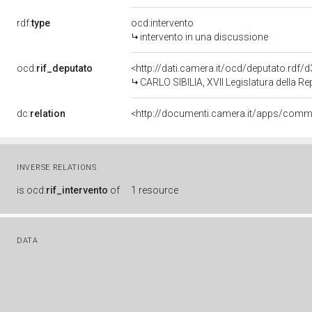
rdf:
type
ocd:intervento
intervento in una discussione
ocd:
rif_deputato
<http://dati.camera.it/ocd/deputato.rdf
CARLO SIBILIA, XVII Legislatura della R
dc:
relation
INVERSE RELATIONS
is
ocd:
rif_intervento
of
1 resource
DATA