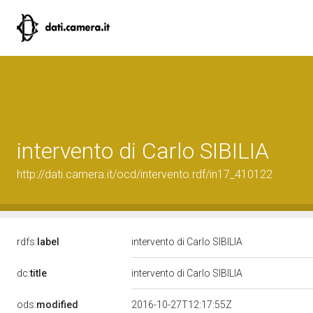
intervento di Carlo SIBILIA
http://dati.camera.it/ocd/intervento.rdf/in17_410122
rdfs:
label
intervento di Carlo SIBILIA
dc:
title
intervento di Carlo SIBILIA
ods:
modified
2016-10-27T12:17:55Z