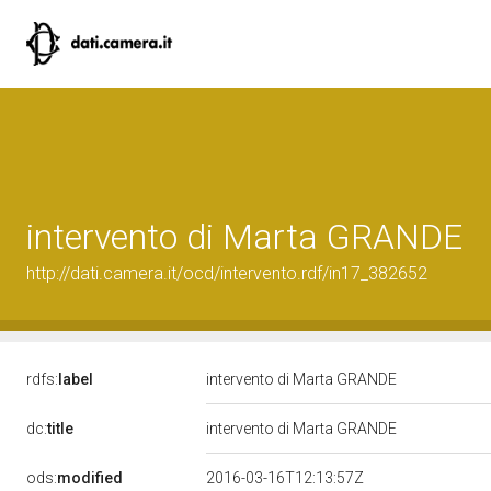
intervento di Marta GRANDE
http://dati.camera.it/ocd/intervento.rdf/in17_382652
rdfs:
label
intervento di Marta GRANDE
dc:
title
intervento di Marta GRANDE
ods:
modified
2016-03-16T12:13:57Z