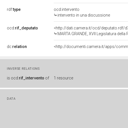
rdf:
type
ocd:intervento
intervento in una discussione
ocd:
rif_deputato
<http://dati.camera.it/ocd/deputato.rdf
MARTA GRANDE, XVII Legislatura della 
dc:
relation
INVERSE RELATIONS
is
ocd:
rif_intervento
of
1 resource
DATA