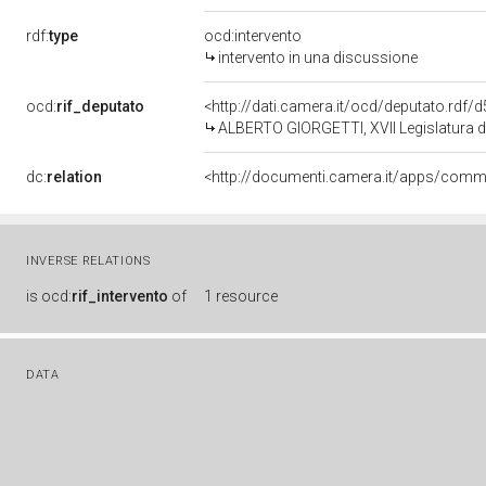
rdf:
type
ocd:intervento
intervento in una discussione
ocd:
rif_deputato
<http://dati.camera.it/ocd/deputato.rdf
ALBERTO GIORGETTI, XVII Legislatura d
dc:
relation
INVERSE RELATIONS
is
ocd:
rif_intervento
of
1 resource
DATA