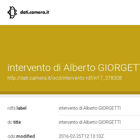
intervento di Alberto GIORGET
http://dati.camera.it/ocd/intervento.rdf/in17_378308
rdfs:
label
intervento di Alberto GIORGETTI
dc:
title
intervento di Alberto GIORGETTI
ods:
modified
2016-02-25T12:13:10Z