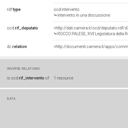
rdf:
type
ocd:intervento
intervento in una discussione
ocd:
rif_deputato
<http://dati.camera.it/ocd/deputato.rdf
ROCCO PALESE, XVII Legislatura della 
dc:
relation
INVERSE RELATIONS
is
ocd:
rif_intervento
of
1 resource
DATA