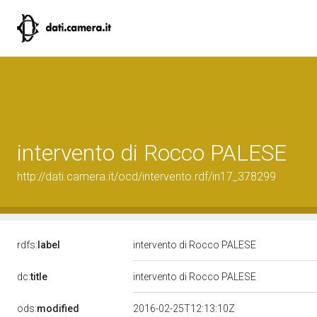
intervento di Rocco PALESE
http://dati.camera.it/ocd/intervento.rdf/in17_378299
rdfs:
label
intervento di Rocco PALESE
dc:
title
intervento di Rocco PALESE
ods:
modified
2016-02-25T12:13:10Z