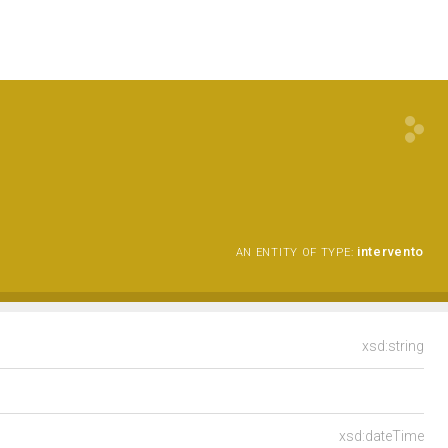
intervento
AN ENTITY OF TYPE:
xsd:string
xsd:dateTime