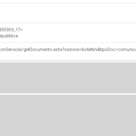
/d305959_17>
Repubblica