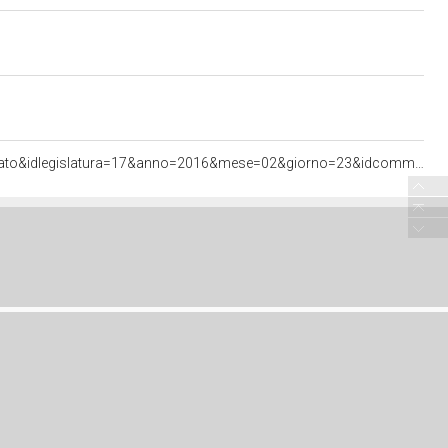
<http://documenti.camera.it/apps/commonServices/getDocumento.ashx?sezione=bollettini&tipoDoc=comunicato&idlegislatura=17&anno=2016&mese=02&giorno=23&idcommissione=05&pagina=data.20160223.com05.bollettino.sede00010.tit00010.int00020&ancora=data.20160223.com05.bollettino.sede00010.tit00010.int00020#data.20160223.com05.bollettino.sede00010.tit00010.int00020>