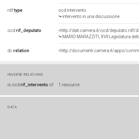
rdf:
type
ocd:intervento
intervento in una discussione
ocd:
rif_deputato
<http://dati.camera.it/ocd/deputato.rdf
MARIO MARAZZITI, XVII Legislatura dell
dc:
relation
INVERSE RELATIONS
is
ocd:
rif_intervento
of
1 resource
DATA