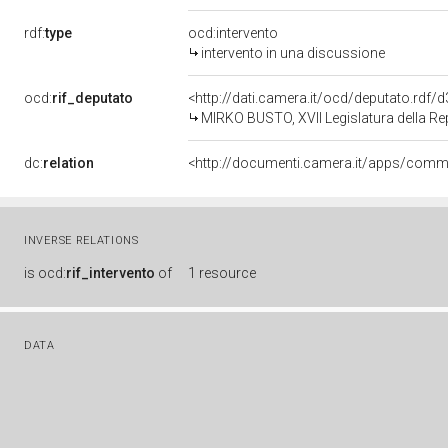
rdf:
type
ocd:intervento
intervento in una discussione
ocd:
rif_deputato
<http://dati.camera.it/ocd/deputato.rdf
MIRKO BUSTO, XVII Legislatura della Re
dc:
relation
INVERSE RELATIONS
is
ocd:
rif_intervento
of
1 resource
DATA