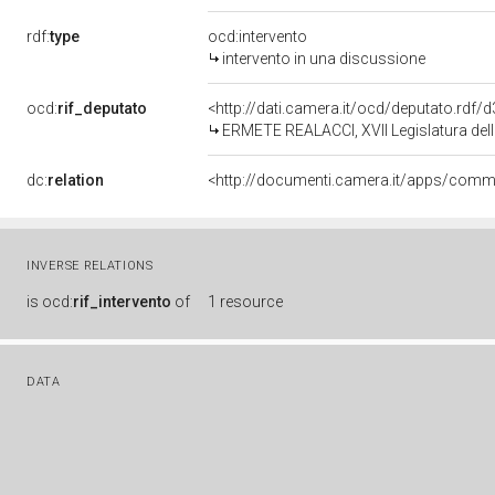
rdf:
type
ocd:intervento
intervento in una discussione
ocd:
rif_deputato
<http://dati.camera.it/ocd/deputato.rdf
ERMETE REALACCI, XVII Legislatura del
dc:
relation
INVERSE RELATIONS
is
ocd:
rif_intervento
of
1 resource
DATA