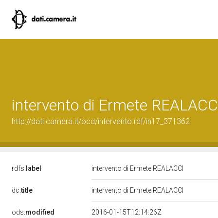
intervento di Ermete REALACC
http://dati.camera.it/ocd/intervento.rdf/in17_371362
rdfs:
label
intervento di Ermete REALACCI
dc:
title
intervento di Ermete REALACCI
ods:
modified
2016-01-15T12:14:26Z