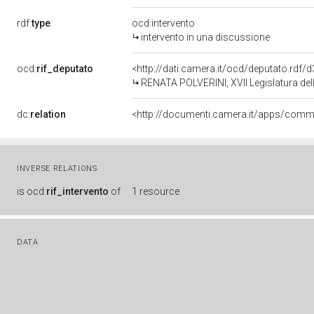
rdf:
type
ocd:intervento
intervento in una discussione
ocd:
rif_deputato
<http://dati.camera.it/ocd/deputato.rdf
RENATA POLVERINI, XVII Legislatura del
dc:
relation
INVERSE RELATIONS
is
ocd:
rif_intervento
of
1 resource
DATA