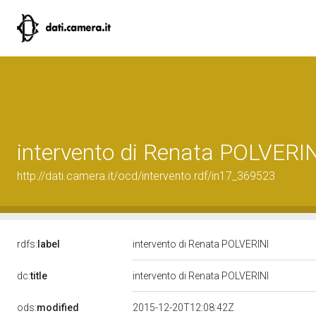
intervento di Renata POLVERI
http://dati.camera.it/ocd/intervento.rdf/in17_369523
rdfs:
label
intervento di Renata POLVERINI
dc:
title
intervento di Renata POLVERINI
ods:
modified
2015-12-20T12:08:42Z