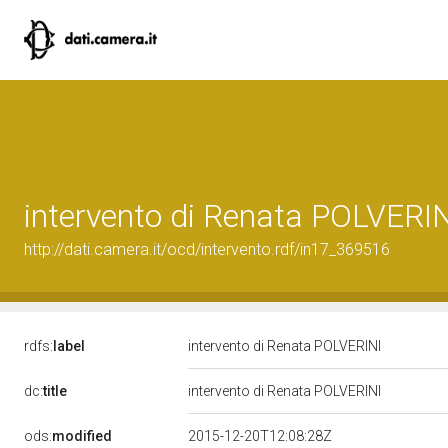
intervento di Renata POLVERI
http://dati.camera.it/ocd/intervento.rdf/in17_369516
rdfs:
label
intervento di Renata POLVERINI
dc:
title
intervento di Renata POLVERINI
ods:
modified
2015-12-20T12:08:28Z