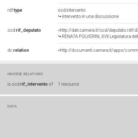
rdf:
type
ocd:intervento
intervento in una discussione
ocd:
rif_deputato
<http://dati.camera.it/ocd/deputato.rdf
RENATA POLVERINI, XVII Legislatura del
dc:
relation
INVERSE RELATIONS
is
ocd:
rif_intervento
of
1 resource
DATA