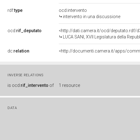
rdf:
type
ocd:intervento
intervento in una discussione
ocd:
rif_deputato
<http://dati.camera.it/ocd/deputato.rdf
LUCA SANI, XVII Legislatura della Repub
dc:
relation
INVERSE RELATIONS
is
ocd:
rif_intervento
of
1 resource
DATA