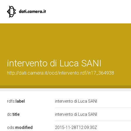
intervento di Luca SANI
http://dati.camera.it/ocd/intervento.rdf/in17_364938
rdfs:
label
intervento di Luca SANI
dc:
title
intervento di Luca SANI
ods:
modified
2015-11-28T12:09:30Z