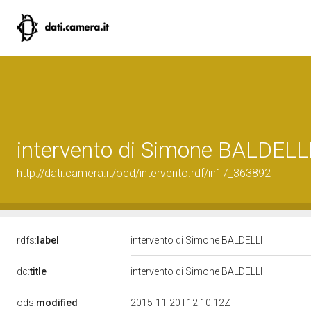
intervento di Simone BALDELL
http://dati.camera.it/ocd/intervento.rdf/in17_363892
rdfs:
label
intervento di Simone BALDELLI
dc:
title
intervento di Simone BALDELLI
ods:
modified
2015-11-20T12:10:12Z