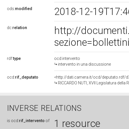
2018-12-19T17:
ods:
modified
http://document
dc:
relation
sezione=bollett
rdf:
type
ocd:intervento
intervento in una discussione
ocd:
rif_deputato
<http://dati.camera.it/ocd/deputato.rdf
RICCARDO NUTI, XVII Legislatura della 
INVERSE RELATIONS
1 resource
is
ocd:
rif_intervento
of